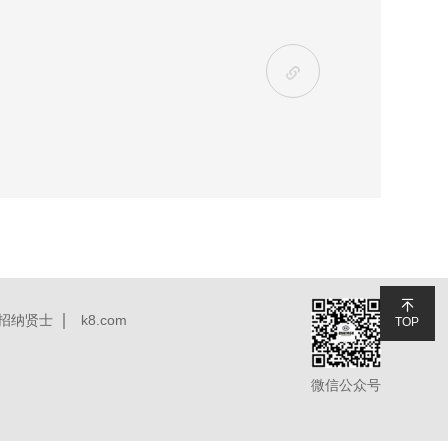


招纳贤士
k8.com
TOP
微信公众号